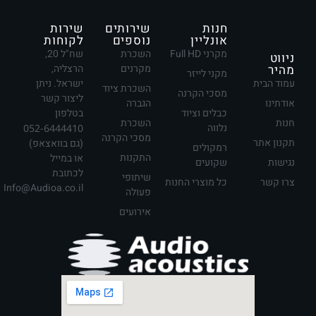
חנות
שירותים
שירות
אונליין
נוספים
לקוחות
מקרני Full HD
השכרת
שח"ל 20,
ניווט
מהיר
מקרנים
הרצליה,
מקני לייזר
עמוד הבית
ישראל. ניתן
השכרת ציוד
מסכי הקרנה
ליצור קשר
אודתינו
הגברה
כבלים וציוד
בטלפון
חנות
השכרת
נלווה
052-6444410
מסכי הקרנה
תקנון אתר
(גם בוואצאפ)
רמקולים
התקנות
או במייל
נגישות
שקועים
לכתובת
שיתופי
צרו קשר
כל מוצרי החנות
Info@Audioa.co.il
פעולה
אירועים