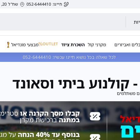
חייגו: 052-6444410
שח"ל 20, הרצליה, ישראל.
ות
OUTLET
לים ואביזרים
מקרני קול
השכרת ציוד
מבצעי מונדיאל
לכל שאלה בכל נושא חייגו עכשיו:
052-6444410
- קולנוע ביתי וסאונד
ים משתלמים