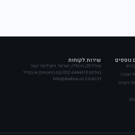
 נוספים
שירות לקוחות
רנים
שח"ל 20, הרצליה, ישראל. ניתן ליצור קשר
בטלפון
052-6444410
(גם בוואצאפ) או במייל
ד הגברה
לכתובת Info@Audioa.co.il
י הקרנה
ולה