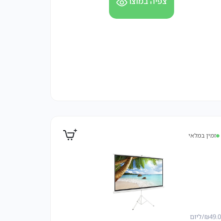
צפיה במוצר
זמין במלאי
49.
₪
/ליום