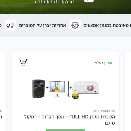
מאובטח במגוון אמצעים
אחריות יצרן על המוצרים
מש
זמין במלאי
449.00
₪
/ליום
00
השכרת מקרן FULL HD + מסך הקרנה + רמקול
השכ
מוגבר