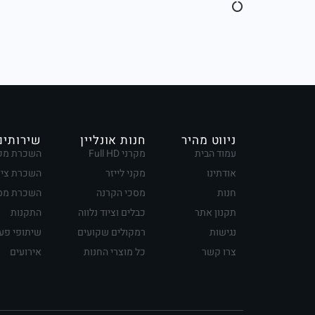
ניווט מהיר
חנות אונליין
שירותים
עמוד הבית
מקרני Full HD
השכרת מק
אודתינו
מקני לייזר
השכרת ציו
חנות
מסכי הקרנה
השכרת מסכ
תקנון אתר
כבלים וציוד נלווה
התקנות
נגישות
רמקולים שקועים
שיתופי פע
צרו קשר
כל מוצרי החנות
אירועים