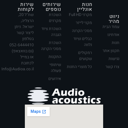
חנות
שירותים
שירות
אונליין
נוספים
לקוחות
מקרני Full HD
השכרת
שח"ל 20,
ניווט
מהיר
מקרנים
הרצליה,
מקני לייזר
עמוד הבית
ישראל. ניתן
השכרת ציוד
מסכי הקרנה
ליצור קשר
אודתינו
הגברה
כבלים וציוד
בטלפון
חנות
השכרת
נלווה
052-6444410
מסכי הקרנה
תקנון אתר
(גם בוואצאפ)
רמקולים
התקנות
או במייל
נגישות
שקועים
לכתובת
שיתופי
צרו קשר
כל מוצרי החנות
Info@Audioa.co.il
פעולה
אירועים