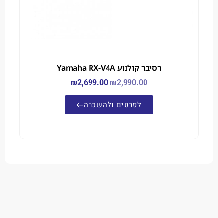
רסיבר קולנוע Yamaha RX-V4A
₪
2,699.00
₪
2,990.00
לפרטים ולהשכרה