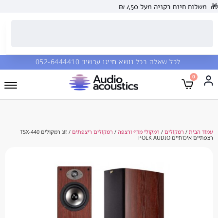
 בקניה מעל 450 ₪
כל שאלה בכל נושא חייגו עכשיו:
052-6444410
מקולים
/
רמקולי מדף ורצפה
/
רמקולים ריצפתים
/ זוג רמקולים TSX-440
POLK AU