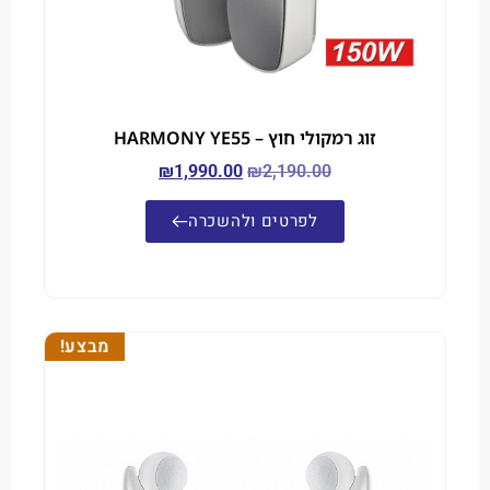
זוג רמקולי חוץ – HARMONY YE55
₪
1,990.00
₪
2,190.00
לפרטים ולהשכרה
מבצע!