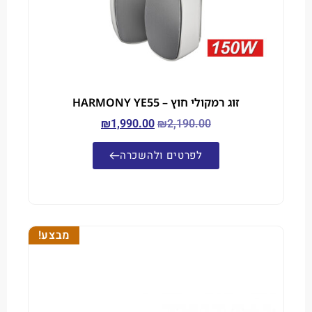
זוג רמקולי חוץ – HARMONY YE55
₪
1,990.00
₪
2,190.00
לפרטים ולהשכרה
מבצע!