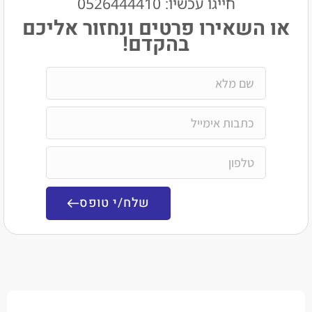
חייגו עכשיו: 0526444410​
שאירו פרטים ונחזור אליכם
בהקדם!
שלח/י טופס