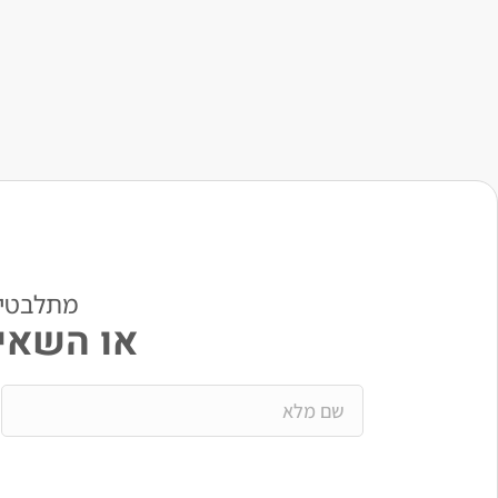
מתלבטים? י
או השאיר