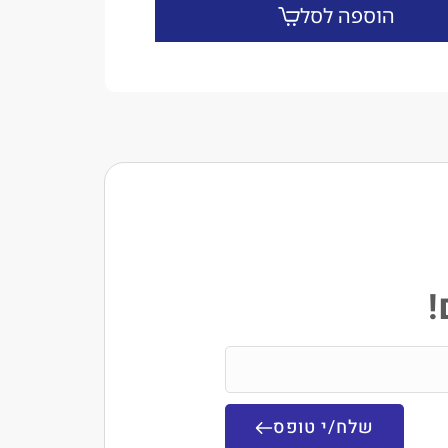
הוספה לסל
!
שלח/י טופס