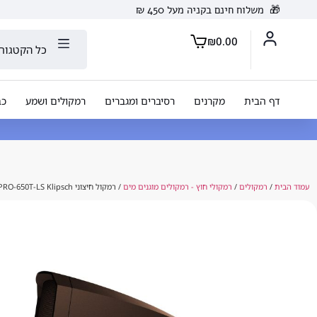
🎁
משלוח חינם בקניה מעל 450 ₪
₪
0.00
כל הקטגורי
דף הבית
מקרנים
רסיברים ומגברים
רמקולים ושמע
כב
עמוד הבית
/
רמקולים
/
רמקולי חוץ - רמקולים מוגנים מים
/ רמקול חיצוני PRO-650T-LS Klipsch