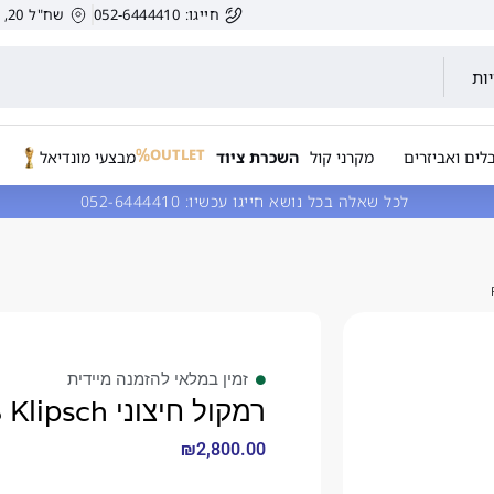
חייגו: 052-6444410
שח"ל 20, הרצליה, ישראל.
ות
OUTLET
לים ואביזרים
מקרני קול
השכרת ציוד
מבצעי מונדיאל
לכל שאלה בכל נושא חייגו עכשיו:
052-6444410
זמין במלאי להזמנה מיידית
רמקול חיצוני PRO-650T-LS Klipsch
₪
2,800.00