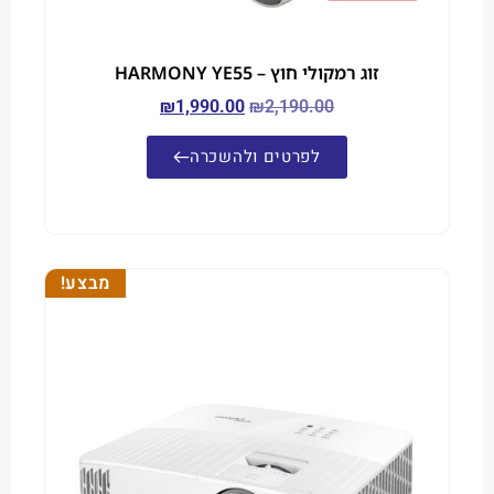
זוג רמקולי חוץ – HARMONY YE55
₪
1,990.00
₪
2,190.00
לפרטים ולהשכרה
מבצע!