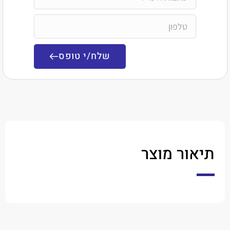
שלח/י טופס
ר מוצר