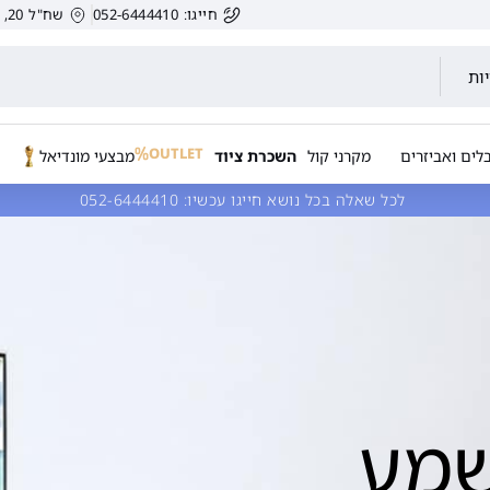
חייגו: 052-6444410
שח"ל 20, הרצליה, ישראל.
ות
OUTLET
לים ואביזרים
מקרני קול
השכרת ציוד
מבצעי מונדיאל
לכל שאלה בכל נושא חייגו עכשיו:
052-6444410
שמע