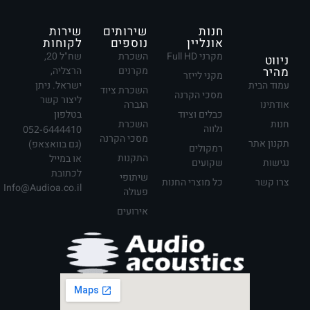
חנות
שירותים
שירות
אונליין
נוספים
לקוחות
מקרני Full HD
השכרת
שח"ל 20,
ניווט
מהיר
מקרנים
הרצליה,
מקני לייזר
עמוד הבית
ישראל. ניתן
השכרת ציוד
מסכי הקרנה
ליצור קשר
אודתינו
הגברה
כבלים וציוד
בטלפון
חנות
השכרת
נלווה
052-6444410
מסכי הקרנה
תקנון אתר
(גם בוואצאפ)
רמקולים
התקנות
או במייל
נגישות
שקועים
לכתובת
שיתופי
צרו קשר
כל מוצרי החנות
Info@Audioa.co.il
פעולה
אירועים