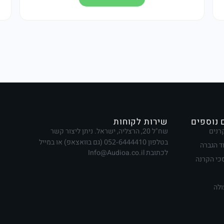
 נוספים
שירות לקוחות
רנים
שח"ל 20, הרצליה, ישראל. ניתן ליצור קשר
בטלפון
052-6444410
(גם בוואצאפ) או במייל
ד הגברה
לכתובת Info@Audioa.co.il
י הקרנה
ולה