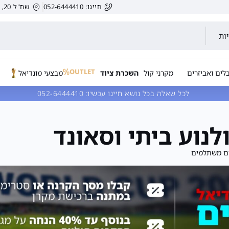
חייגו: 052-6444410
שח"ל 20, הרצליה, ישראל.
ות
OUTLET
לים ואביזרים
מקרני קול
השכרת ציוד
מבצעי מונדיאל
לכל שאלה בכל נושא חייגו עכשיו:
052-6444410
ים משתלמים