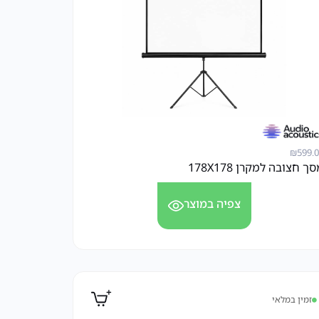
₪
599.
ך חצובה למקרן 178X178
צפיה במוצר
זמין במלאי