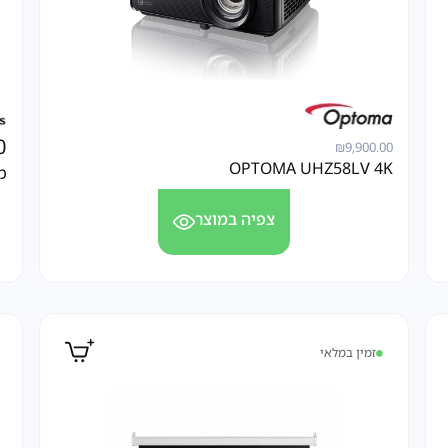
0
₪
9,900.00
OPTOMA UHZ58LV 4K
מס
צפיה במוצר
זמין במלאי