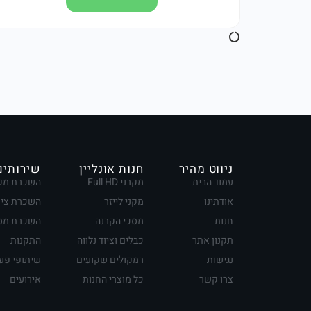
ניווט מהיר
חנות אונליין
שירותים
עמוד הבית
מקרני Full HD
השכרת מק
אודתינו
מקני לייזר
השכרת ציו
חנות
מסכי הקרנה
השכרת מסכ
תקנון אתר
כבלים וציוד נלווה
התקנות
נגישות
רמקולים שקועים
שיתופי פע
צרו קשר
כל מוצרי החנות
אירועים