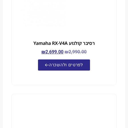
רסיבר קולנוע Yamaha RX-V4A
₪
2,699.00
₪
2,990.00
לפרטים ולהשכרה