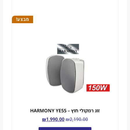
מבצע!
זוג רמקולי חוץ – HARMONY YE55
₪
1,990.00
₪
2,190.00