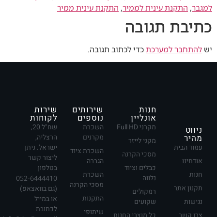
למגבר
,
התקנת עינית לממיר
,
התקנת עינית ממיר
כתיבת תגובה
יש
להתחבר למערכת
כדי לכתוב תגובה.
חנות
שירותים
שירות
אונליין
נוספים
לקוחות
מקרני Full HD
השכרת
שח"ל 20,
ניווט
מהיר
מקרנים
הרצליה,
מקני לייזר
עמוד הבית
ישראל. ניתן
השכרת ציוד
מסכי הקרנה
ליצור קשר
אודתינו
הגברה
כבלים וציוד
בטלפון
חנות
השכרת
נלווה
052-6444410
מסכי הקרנה
תקנון אתר
(גם בוואצאפ)
רמקולים
התקנות
או במייל
נגישות
שקועים
לכתובת
שיתופי
צרו קשר
כל מוצרי החנות