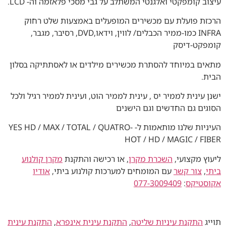
עיצוב קומפקטי ואלגנטי המשתלב על גבי מסכי פלאזמה וה- LCD.
הרכזת פועלת עם מכשירים המופעלים באמצעות שלט רחוק
INFRA כמו-ממיר הכבלים/ לווין, וידאו,DVD, רסיבר, מגבר,
קומפקט-דיסק
מתאים במיוחד להסתרת מכשירים מילדים או לאסתתיקה בסלון
הבית.
ישנן עינית לממיר יס , עינית לממיר הוט, ועינית לממיר רגיל ולכל
הסוגים גם החדשים וגם הישנים
העיניות שלנו מותאמות ל- YES HD / MAX / TOTAL / QUATRO-
HOT / HD / MAGIC / FIBER
ליעוץ מקצועי,
השכרת מקרן
, או רכישה והתקנת
מקרן קולנוע
ביתי
,
צור קשר
עם המומחים למערכות קולנוע ביתי,
אודיו
אקוסטיקס
:
077-3009409
תוייג
התקנת עיניות שליטה
,
התקנת עינית אינפרא
,
התקנת עינית