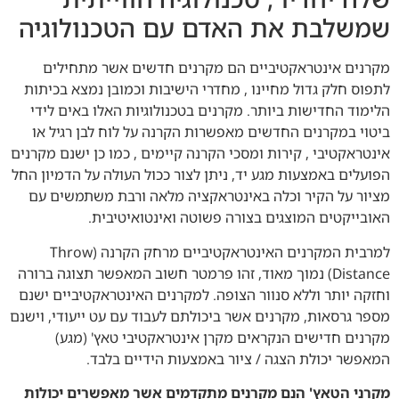
שמשלבת את האדם עם הטכנולוגיה
מקרנים אינטראקטיביים הם מקרנים חדשים אשר מתחילים
לתפוס חלק גדול מחיינו , מחדרי הישיבות וכמובן נמצא בכיתות
הלימוד החדישות ביותר. מקרנים בטכנולוגיות האלו באים לידי
ביטוי במקרנים החדשים מאפשרות הקרנה על לוח לבן רגיל או
אינטראקטיבי , קירות ומסכי הקרנה קיימים , כמו כן ישנם מקרנים
הפועלים באמצעות מגע יד, ניתן לצור ככול העולה על הדמיון החל
מציור על הקיר וכלה באינטראקציה מלאה ורבת משתמשים עם
האובייקטים המוצגים בצורה פשוטה ואינטואיטיבית.
למרבית המקרנים האינטראקטיביים מרחק הקרנה (Throw
Distance) נמוך מאוד, זהו פרמטר חשוב המאפשר תצוגה ברורה
וחזקה יותר וללא סנוור הצופה. למקרנים האינטראקטיביים ישנם
מספר גרסאות, מקרנים אשר ביכולתם לעבוד עם עט ייעודי, וישנם
מקרנים חדישים הנקראים מקרן אינטראקטיבי טאץ' (מגע)
המאפשר יכולת הצגה / ציור באמצעות הידיים בלבד.
מקרני הטאץ' הנם מקרנים מתקדמים אשר מאפשרים יכולות