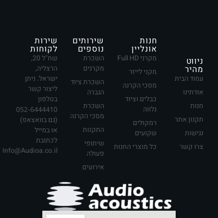
חנות
שירותים
שירות
אונליין
נוספים
לקוחות
מקרני Full HD
השכרת
שח"ל 20,
ניווט
מהיר
מקרנים
הרצליה,
מקני לייזר
עמוד הבית
ישראל. ניתן
השכרת ציוד
מסכי הקרנה
ליצור קשר
אודתינו
הגברה
כבלים וציוד
בטלפון
חנות
השכרת
נלווה
052-6444410
מסכי הקרנה
תקנון אתר
(גם בוואצאפ)
רמקולים
התקנות
או במייל
נגישות
שקועים
לכתובת
שיתופי
צרו קשר
כל מוצרי החנות
Info@Audioa.co.il
פעולה
אירועים