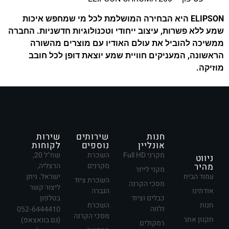
ELIPSON היא הבחירה המושלמת לכל מי שמחפש איכות
שמע ללא פשרות, עיצוב ייחודי וטכנולוגיות חדשניות. החברה
ממשיכה להוביל את עולם האודיו עם מוצרים מהשורה
הראשונה, המעניקים חוויית שמע יוצאת דופן לכל חובב
מוזיקה.
חנות
שירותים
שירות
אונליין
נוספים
לקוחות
מקרני Full HD
השכרת
שח"ל 20,
ניווט
מהיר
מקרנים
הרצליה,
מקני לייזר
עמוד הבית
ישראל. ניתן
השכרת ציוד
מסכי הקרנה
ליצור קשר
אודתינו
הגברה
כבלים וציוד
בטלפון
חנות
השכרת
נלווה
052-6444410
מסכי הקרנה
תקנון אתר
(גם בוואצאפ)
רמקולים