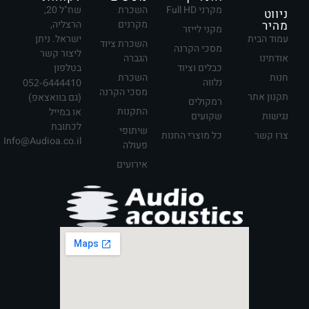
מקרני Full HD
השכרת
שח"ל 20,
ניווט
מהיר
מקרנים
הרצליה,
מקני לייזר
עמוד הבית
ישראל. ניתן
השכרת ציוד
מסכי הקרנה
ליצור קשר
אודתינו
הגברה
כבלים וציוד
בטלפון
חנות
השכרת
נלווה
052-6444410
מסכי הקרנה
תקנון אתר
(גם בוואצאפ)
רמקולים
התקנות
או במייל
נגישות
שקועים
לכתובת
שיתופי
צרו קשר
כל מוצרי החנות
Info@Audioa.co.il
פעולה
אירועים