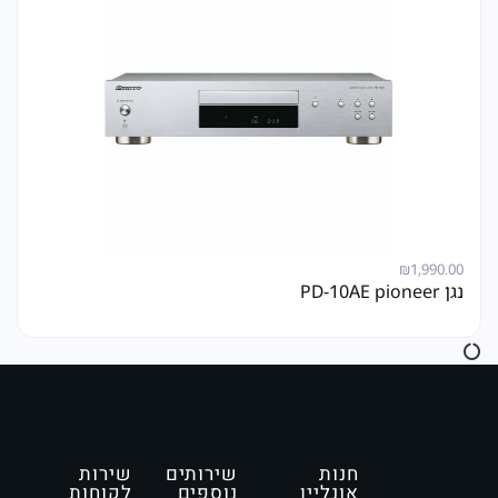
₪
1,990.00
נגן PD-10AE pioneer
חנות
שירותים
שירות
אונליין
נוספים
לקוחות