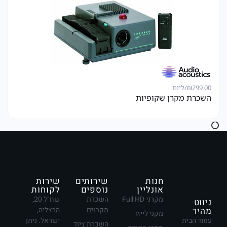
299.00
₪
/ליום
השכרת מקרן שקופיות
חנות
שירותים
שירות
אונליין
נוספים
לקוחות
מקרני Full HD
השכרת
שח"ל 20,
ניווט
מהיר
מקרנים
הרצליה,
מקני לייזר
עמוד הבית
ישראל. ניתן
השכרת ציוד