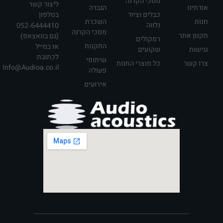
מסכי הקרנה
ליצור קשר
אודתינו
הגברה
כבלים וציוד
בטלפון
חנות
השכרת
נלווה
052-6444410
מסכי הקרנה
תקנון אתר
(גם בוואצאפ)
רמקולים
התקנות
או במייל
נגישות
שקועים
לכתובת
שיתופי
צרו קשר
כל מוצרי החנות
Info@Audioa.co.il
פעולה
אירועים