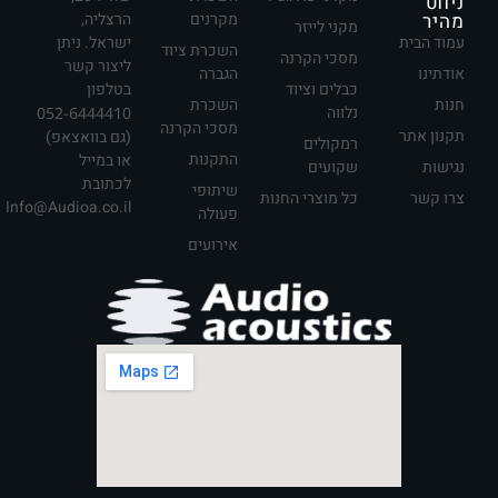
ניווט
מהיר
מקרנים
הרצליה,
מקני לייזר
עמוד הבית
ישראל. ניתן
השכרת ציוד
מסכי הקרנה
ליצור קשר
אודתינו
הגברה
כבלים וציוד
בטלפון
חנות
השכרת
נלווה
052-6444410
מסכי הקרנה
תקנון אתר
(גם בוואצאפ)
רמקולים
התקנות
או במייל
נגישות
שקועים
לכתובת
שיתופי
צרו קשר
כל מוצרי החנות
Info@Audioa.co.il
פעולה
אירועים