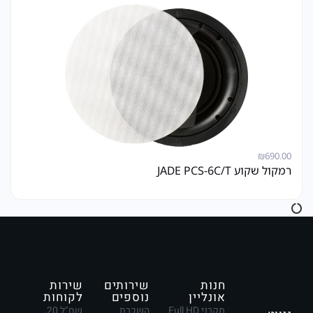
₪
690.00
רמקול שקוע JADE PCS-6C/T
חנות
שירותים
שירות
אונליין
נוספים
לקוחות
מקרני Full HD
השכרת
שח"ל 20,