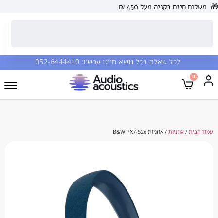
 בקניה מעל 450 ₪
כל שאלה בכל נושא חייגו עכשיו:
052-6444410
וזניות
/ אוזניות B&W PX7-S2e