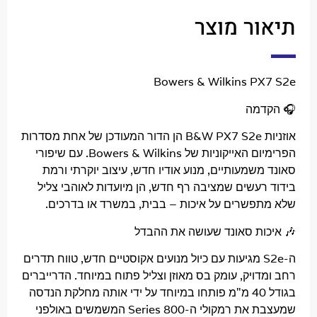
ר מוצר
Bowers & Wilkins P
דמה
אוזניות B&W PX7 S2e הן הדור המעודכן של אחת מסדרות
הפרימיום האייקוניות של Bowers & Wilkins. עם שיפורי
שמעותיים, מנוע אודיו חדש, עיצוב יוקרתי ורמת
רעשים שמציבה רף חדש, הן מיועדות לאוהבי צליל
פשרים על איכות – בבית, במשרד או בדרכים.
ות סאונד שעושה את ההבדל
ה-S2e מגיעות עם כיול מנועים אקוסטיים חדש, טווח תדרים
ויק, עומק בס מאוזן וצליל פתוח במיוחד. הדרייברים
בגודל 40 מ"מ פותחו במיוחד על ידי אותה מחלקת הנדסה
שמעצבת את רמקולי ה-800 Series המשמשים באולפני