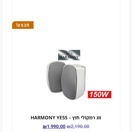
מבצע!
זוג רמקולי חוץ – HARMONY YE55
₪
1,990.00
₪
2,190.00