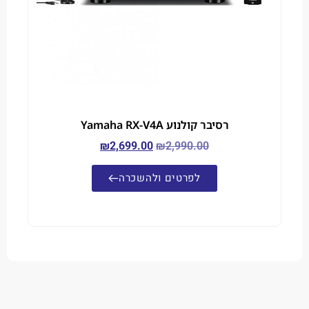
רסיבר קולנוע Yamaha RX-V4A
₪
2,699.00
₪
2,990.00
לפרטים ולהשכרה