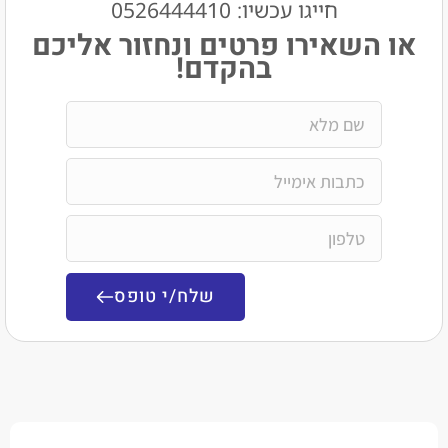
חייגו עכשיו: 0526444410​
שאירו פרטים ונחזור אליכם
בהקדם!
שלח/י טופס