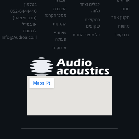
אודתינו
הגברה
כבלים וציוד
בטלפון
חנות
השכרת
נלווה
052-6444410
מסכי הקרנה
תקנון אתר
(גם בוואצאפ)
רמקולים
התקנות
או במייל
נגישות
שקועים
לכתובת
שיתופי
צרו קשר
כל מוצרי החנות
Info@Audioa.co.il
פעולה
אירועים