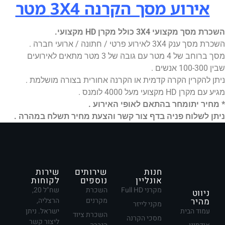
אירוע מסך הקרנה 3X4 מטר
השכרת מסך מקצועי 3X4 כולל מקרן HD מקצועי.
השכרת מסך ענק 3X4 לאירוע פרטי / חתונה / ארועי חברה .
מסך ברוחב של 4 מטר עם גובה של 3 מטר מתאים לאירועים
שבין 100-300 אנשים .
ניתן להקרין הקרה קדמית או הקרנה אחורית בצורה מושלמת .
מגיע עם מקרן HD מקצועי מעל 4000 לומנס .
* מחיר יתומחר בהתאם לאופי האירוע .
ניתן לשלוח פניה בדף צור קשר והצעת מחיר תשלח במהרה .
חנות
שירותים
שירות
אונליין
נוספים
לקוחות
מקרני Full HD
השכרת
שח"ל 20,
ניווט
מהיר
מקרנים
הרצליה,
מקני לייזר
עמוד הבית
ישראל. ניתן
השכרת ציוד
מסכי הקרנה
ליצור קשר