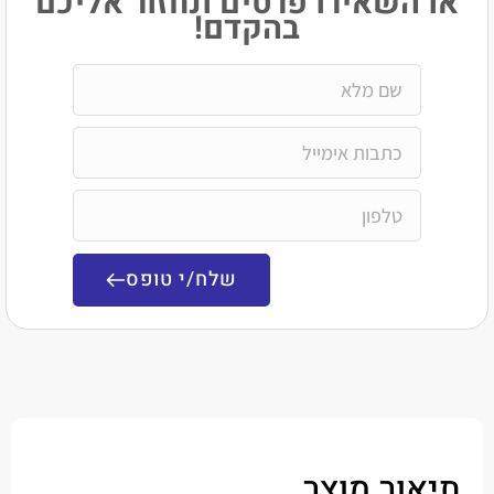
שאירו פרטים ונחזור אליכם
בהקדם!
שלח/י טופס
ר מוצר