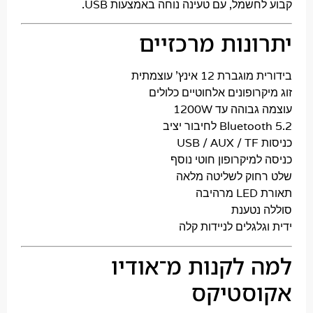
שמל, עם טעינה נוחה באמצעות USB.
נות מרכזיים
ת 12 אינץ' עוצמתית
רופונים אלחוטיים כלולים
והה עד 1200W
Bl לחיבור יציב
U
מיקרופון חוטי נוסף
וק לשליטה מלאה
ה
נטענת
לגלים לניידות קלה
 לקנות מ־
אודיו
סטיקס