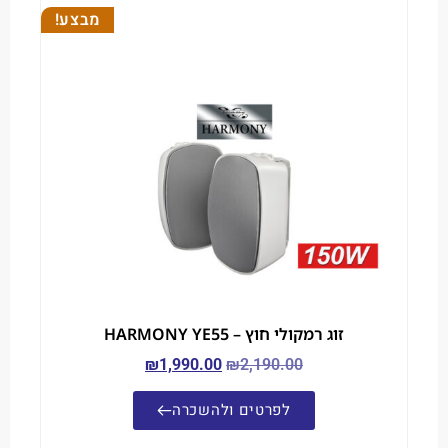
מבצע!
זוג רמקולי חוץ – HARMONY YE55
₪
1,990.00
₪
2,190.00
לפרטים ולהשכרה