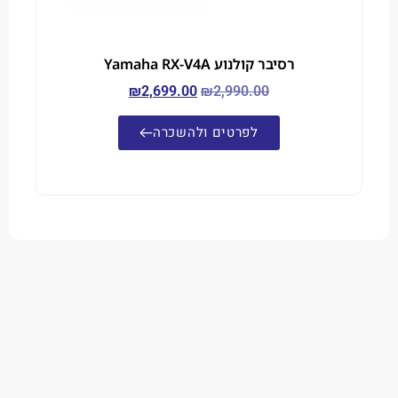
רסיבר קולנוע Yamaha RX-V4A
₪
2,699.00
₪
2,990.00
לפרטים ולהשכרה