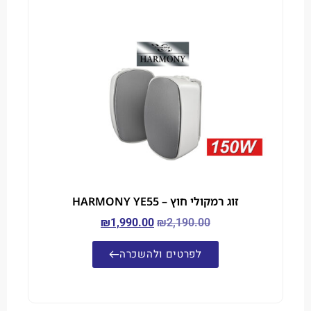
זוג רמקולי חוץ – HARMONY YE55
₪
1,990.00
₪
2,190.00
לפרטים ולהשכרה