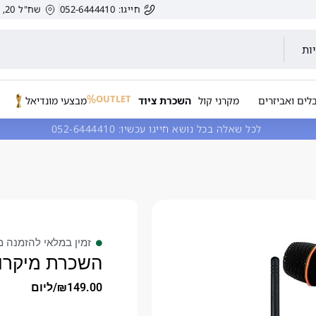
חייגו: 052-6444410
שח"ל 20, הרצליה, ישראל.
ות
OUTLET
לים ואביזרים
מקרני קול
השכרת ציוד
מבצעי מונדיאל
לכל שאלה בכל נושא חייגו עכשיו:
052-6444410
זמין במלאי להזמנה מ
השכרת מיקרופון
149.00
₪
/ליום