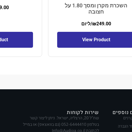
השכרת מקרן ומסך 1.80 על
9.00
חצובה
249.00
₪
/ליום
duct
View Product
 נוספים
שירות לקוחות
רנים
שח"ל 20, הרצליה, ישראל. ניתן ליצור קשר
בטלפון
052-6444410
(גם בוואצאפ) או במייל
ד הגברה
לכתובת Info@Audioa.co.il