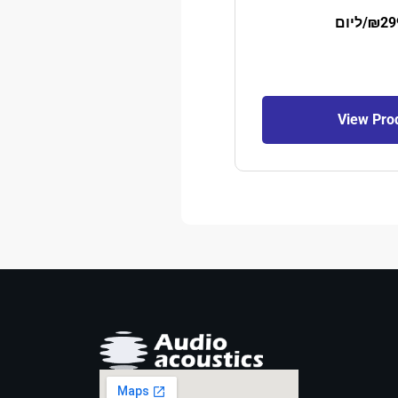
29
₪
/ליום
View Pro