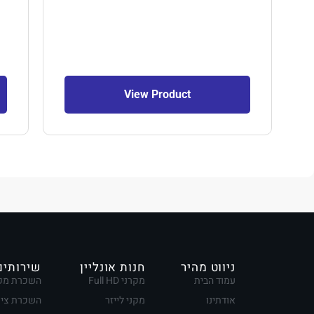
View Product
ניווט מהיר
חנות אונליין
שירותים
עמוד הבית
מקרני Full HD
השכרת מק
אודתינו
מקני לייזר
השכרת ציו