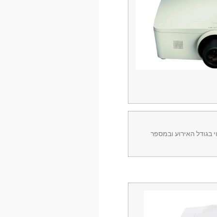
חוק מן המסך והן בדרך כלל בעלי תאורה של 5000 אנסי ומעלה, תלוי בגודל האירוע ובמספר