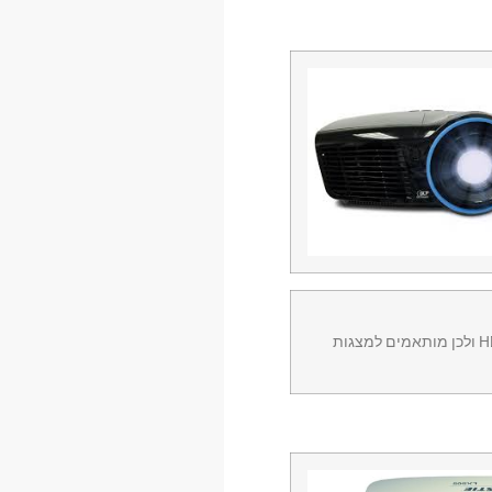
מקרנים אלה בעלי תאורה של 4000 – 3000 אנסי והם נועדו להתמודד עם תאורה חלקית באולם. המקרנים הם בעלי רזולוציה גבוהה HD ולכן מותאמים למצגות