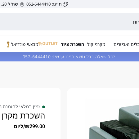
חייגו: 052-6444410
שח"ל 20, הרצליה, ישראל.
ות
OUTLET
לים ואביזרים
מקרני קול
השכרת ציוד
מבצעי מונדיאל
לכל שאלה בכל נושא חייגו עכשיו:
052-6444410
זמין במלאי להזמנה מ
השכרת מקרן ש
299.00
₪
/ליום