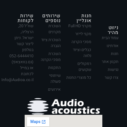
חנות
שירותים
שירות
אונליין
נוספים
לקוחות
מקרני Full HD
השכרת
שח"ל 20,
ניווט
מהיר
מקרנים
הרצליה,
מקני לייזר
עמוד הבית
ישראל. ניתן
השכרת ציוד
מסכי הקרנה
ליצור קשר
אודתינו
הגברה
כבלים וציוד
בטלפון
חנות
השכרת
נלווה
052-6444410
מסכי הקרנה
תקנון אתר
(גם בוואצאפ)
רמקולים
התקנות
או במייל
נגישות
שקועים
לכתובת
שיתופי
צרו קשר
כל מוצרי החנות
Info@Audioa.co.il
פעולה
אירועים