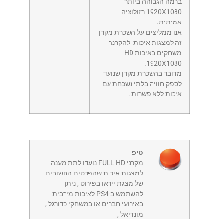
ברמה הגבוהה ביותר
1920X1080 רזולוציה
אמיתית.
אנו ממליצים על השכרת מקרן
זה למצגות איכות ולהקרנה
משחקים באיכות HD
1920X1080.
מדובר בהשכרת מקרן שנועד
לספק חוויה בלתי נשכחת עם
איכות ללא פשרות .
טיפ
מקרני FULL HD נועדו לתת מענה
למצגות איכות שהפרטים החשובים
של מצגת ייראו בפירוט , ניתן
להשתמש ב-PS4 לאיכות מירבית
באירועי חברים או במשחקי כדורגל ,
מונדיאל ,