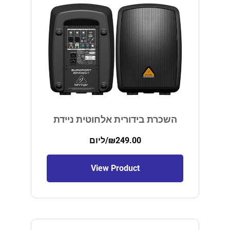
השכרת בידורית אלחוטית ניידת
249.00
₪
/ליום
View Product