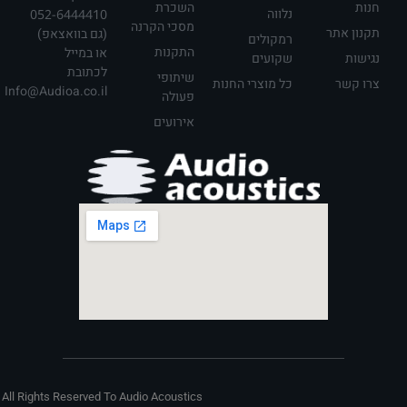
חנות
השכרת
נלווה
052-6444410
מסכי הקרנה
תקנון אתר
(גם בוואצאפ)
רמקולים
התקנות
או במייל
נגישות
שקועים
לכתובת
שיתופי
צרו קשר
כל מוצרי החנות
Info@Audioa.co.il
פעולה
אירועים
All Rights Reserved To Audio Acoustics