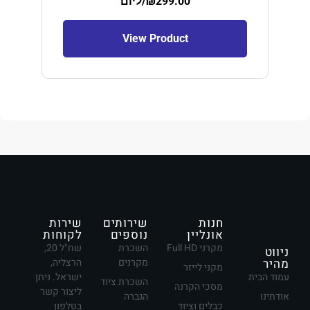
299.00
₪
/ליום
View Product
חנות
שירותים
שירות
אונליין
נוספים
לקוחות
מקרני Full HD
השכרת
שח"ל 20,
ניווט
מהיר
מקרנים
הרצליה,
מקני לייזר
עמוד הבית
ישראל. ניתן
השכרת ציוד
מסכי הקרנה
ליצור קשר
אודתינו
הגברה
כבלים וציוד
בטלפון