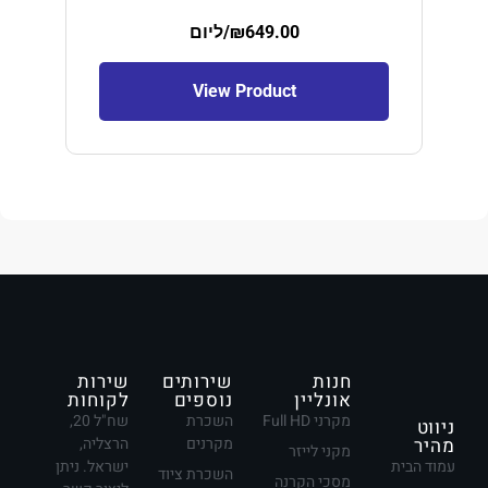
649.00
₪
/ליום
View Product
חנות
שירותים
שירות
אונליין
נוספים
לקוחות
מקרני Full HD
השכרת
שח"ל 20,
ניווט
מהיר
מקרנים
הרצליה,
מקני לייזר
עמוד הבית
ישראל. ניתן
השכרת ציוד
מסכי הקרנה