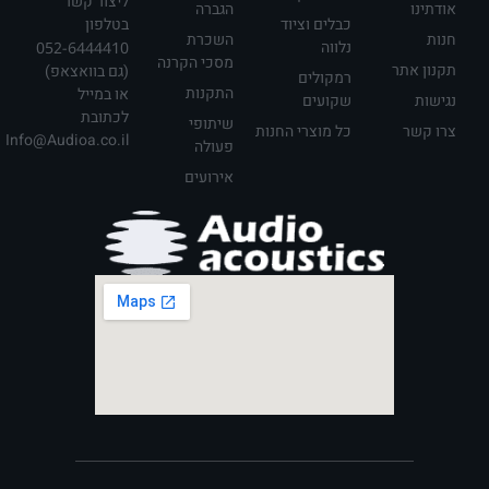
ליצור קשר
אודתינו
הגברה
כבלים וציוד
בטלפון
חנות
השכרת
נלווה
052-6444410
מסכי הקרנה
תקנון אתר
(גם בוואצאפ)
רמקולים
התקנות
או במייל
נגישות
שקועים
לכתובת
שיתופי
צרו קשר
כל מוצרי החנות
Info@Audioa.co.il
פעולה
אירועים