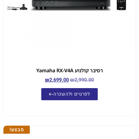
רסיבר קולנוע Yamaha RX-V4A
₪
2,699.00
₪
2,990.00
לפרטים ולהשכרה
מבצע!