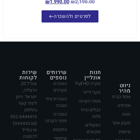
₪
1,990.00
₪
2,190.00
לפרטים ולהשכרה
חנות
שירותים
שירות
אונליין
נוספים
לקוחות
מקרני Full HD
השכרת
שח"ל 20,
ניווט
מהיר
מקרנים
הרצליה,
מקני לייזר
עמוד הבית
ישראל. ניתן
השכרת ציוד
מסכי הקרנה
ליצור קשר
אודתינו
הגברה
כבלים וציוד
בטלפון
חנות
השכרת
נלווה
052-6444410
מסכי הקרנה
תקנון אתר
(גם בוואצאפ)
רמקולים
התקנות
או במייל
נגישות
שקועים
לכתובת
שיתופי