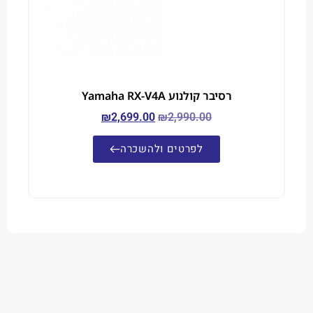
רסיבר קולנוע Yamaha RX-V4A
₪
2,699.00
₪
2,990.00
לפרטים ולהשכרה