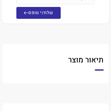
שלח/י טופס
ר מוצר