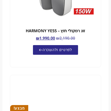
זוג רמקולי חוץ – HARMONY YE55
₪
1,990.00
₪
2,190.00
לפרטים ולהשכרה
מבצע!