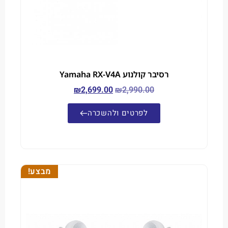
רסיבר קולנוע Yamaha RX-V4A
₪
2,699.00
₪
2,990.00
לפרטים ולהשכרה
מבצע!