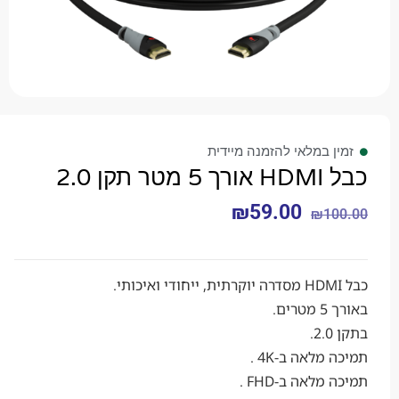
 במלאי להזמנה מיידית
ן 2.0
₪
59.00
₪
1
.
לאה ב-4K .
לאה ב-FHD .