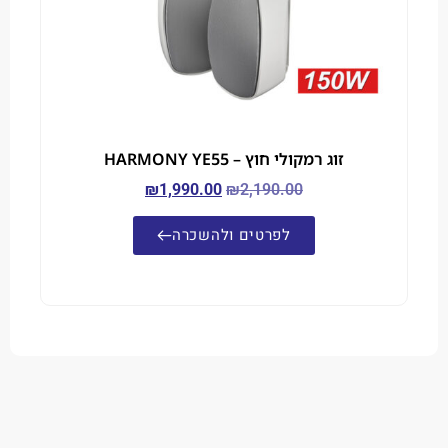
זוג רמקולי חוץ – HARMONY YE55
₪
1,990.00
₪
2,190.00
לפרטים ולהשכרה