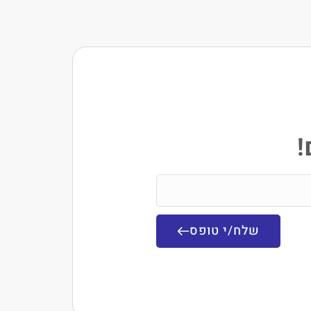
!
שלח/י טופס