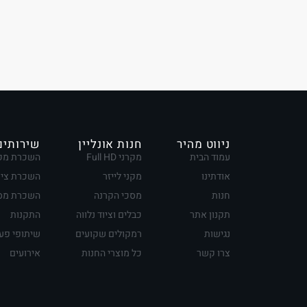
ניווט מהיר
חנות אונליין
שירותים
עמוד הבית
מקרני Full HD
השכרת מק
אודתינו
מקני לייזר
השכרת ציו
חנות
מסכי הקרנה
השכרת מסכ
תקנון אתר
כבלים וציוד נלווה
התקנות
נגישות
רמקולים שקועים
שיתופי פע
צרו קשר
כל מוצרי החנות
אירועים