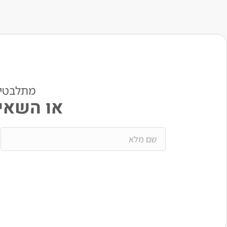
מתלבטים? י
או השאיר