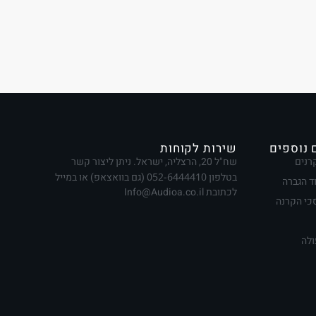
 נוספים
שירות לקוחות
רנים
שח"ל 20, הרצליה, ישראל. ניתן ליצור קשר
בטלפון
052-6444410
(גם בוואצאפ) או במייל
ד הגברה
לכתובת Info@Audioa.co.il
י הקרנה
ולה