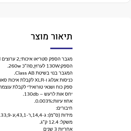
תיאור מוצר
מגבר הספק סטריאו איכותי,2 ערוצים Rotel דגם RC-1552.
הספק:130W לערוץ,סה"כ 260w.
המגבר בנוי בשיטת Class AB.
כניסות אנלוג ו-XLR לקבלת איכות סאונד גבוהה יותר.
ספק כוח ושנאי טורואידי לקבלת עוצמת 
יחס אות לרעש – 130db.
אחוז עיוות:0.003%.
חיבורים:
מידות (ס"מ): ג-14,4,ר-43,1,ע-33,9.
משקל: 12.4 ק"ג.
אחריות 3 שנים