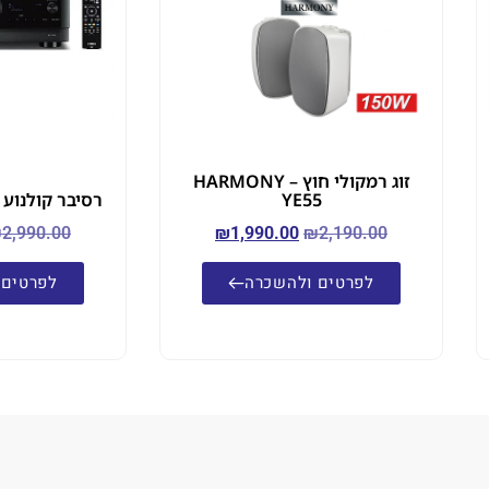
זוג רמקולי חוץ – HARMONY
YE55
רסיבר קולנוע Yamaha RX-V4A
₪
2,990.00
₪
1,990.00
₪
2,190.00
לפרטים ולהשכרה
לפרטים 