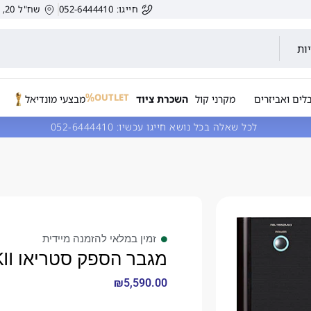
חייגו: 052-6444410
שח"ל 20, הרצליה, ישראל.
ות
OUTLET
לים ואביזרים
מקרני קול
השכרת ציוד
מבצעי מונדיאל
לכל שאלה בכל נושא חייגו עכשיו:
052-6444410
זמין במלאי להזמנה מיידית
מגבר הספק סטריאו Rotel RB-1552MKII
₪
5,590.00