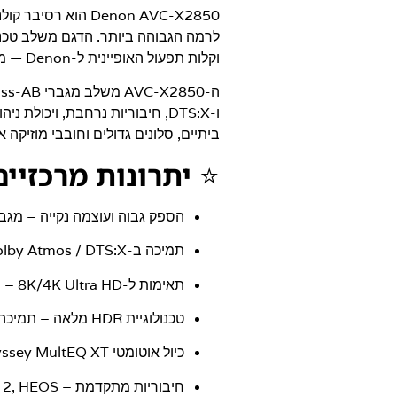
Denon AVC-X2850
הוא רסיבר קולנו
וקלות תפעול האופיינית ל-Denon — מותג בעל מעל 110 שנות מצוינות בעולמות האודיו.
ו-DTS:X, חיבוריות נרחבת, ויכ
ביתיים, סלונים גדולים וחובבי מוזיקה א
⭐
יתרונות מרכזיים
הספק גבוה ועוצמה נקייה
– מגברי
תמיכה ב-Dolby Atmos / DTS:X
תאימות ל-8K/4K Ultra HD
– תמיכה בכ
טכנולוגיית HDR מלאה
– תמיכה ב-HDR10+, Dolby Vision ו-HLG לאיכ
כיול אוטומטי Audyssey MultEQ XT
חיבוריות מתקדמת
– Wi-Fi, Bluetooth, AirPlay 2, HEOS ועוד.