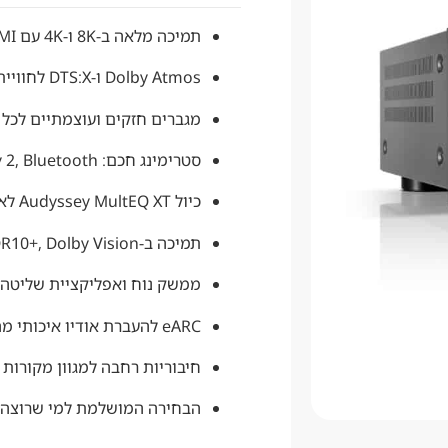
תמיכה מלאה ב-8K ו-4K עם HDMI מהדור החדש
Dolby Atmos ו-DTS:X לחוויית סאונד תלת-ממדית
מגברים חזקים ועוצמתיים לכל 
סטרימינג חכם: HEOS, AirPlay 2, Bluetooth
כיול Audyssey MultEQ XT לאופטימיזציה של הסאונד
תמיכה ב-HDR10+, Dolby Vision ו-HLG
ממשק נוח ואפליקציית שליטה י
eARC להעברת אודיו איכותי מהטלוויזיה
חיבוריות רחבה למגוון מקורות 
הבחירה המושלמת למי שרוצה ק