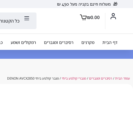
🎁
משלוח חינם בקניה מעל 450 ₪
₪
0.00
כל הקטגורי
דף הבית
מקרנים
רסיברים ומגברים
רמקולים ושמע
כב
עמוד הבית
/
רסיברים ומגברים
/
מגברי קולנוע ביתי
/ מגבר קולנוע ביתי DENON AVCX2850