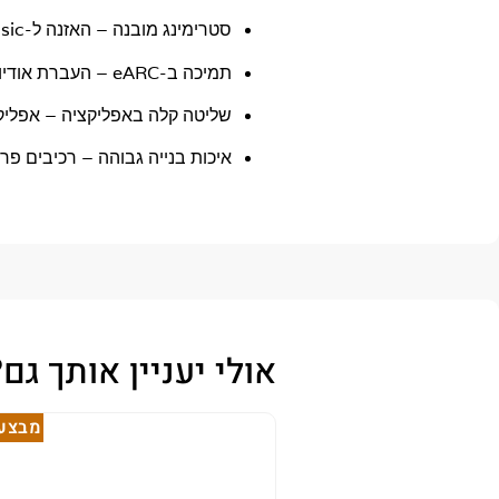
סטרימינג מובנה
– האזנה ל-Spotify, TIDAL, Amazon Music ושירותים נוספים.
תמיכה ב-eARC
– העברת אודיו 
שליטה קלה באפליקציה
– אפליקציית Denon מומלצת לתפעול
איכות בנייה גבוהה
– רכיבים פרי
אולי יעניין אותך גם?
מבצע!