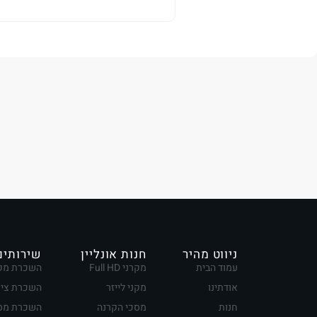
ניווט מהיר
חנות אונליין
שירותים
עמוד הבית
מקרני Full HD
השכרת מק
אודתינו
מקני לייזר
השכרת ציו
חנות
מסכי הקרנה
השכרת מסכ