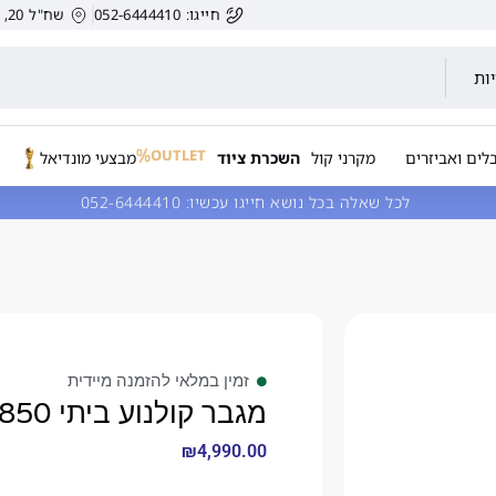
חייגו: 052-6444410
שח"ל 20, הרצליה, ישראל.
ות
OUTLET
לים ואביזרים
מקרני קול
השכרת ציוד
מבצעי מונדיאל
לכל שאלה בכל נושא חייגו עכשיו:
052-6444410
זמין במלאי להזמנה מיידית
מגבר קולנוע ביתי DENON AVCX2850
₪
4,990.00