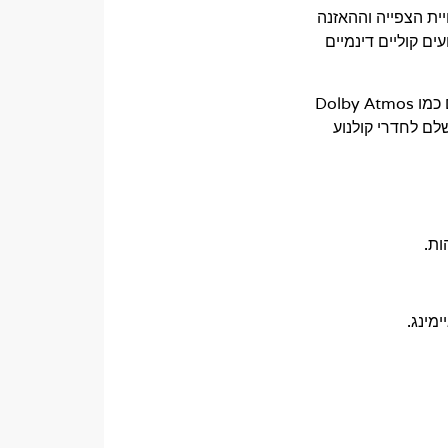
יית הצפייה וההאזנה
משלב טכנולוגיות מתקדמות לעיבוד שמע, תמיכה מלאת-תכונות ל-4K/8K, ביצועים קוליים דינמיים
ה-AVC-X2850 משלב מגברי Class-AB חזקים, כיול אקוסטי מתקדם, תמיכה בכל תקני הסראונד המובילים כמו Dolby Atmos
שלם לחדרי קולנוע
ות.