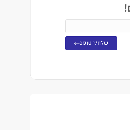
!
שלח/י טופס