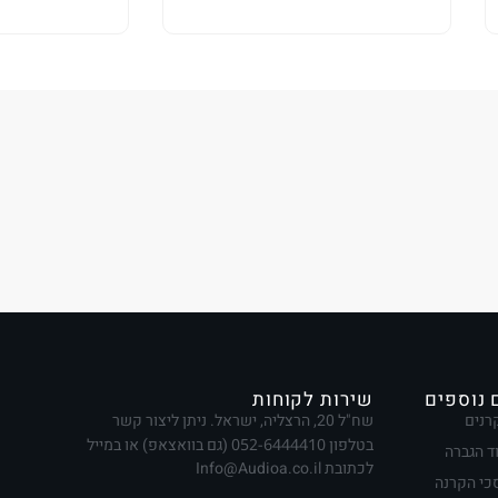
 נוספים
שירות לקוחות
רנים
שח"ל 20, הרצליה, ישראל. ניתן ליצור קשר
בטלפון
052-6444410
(גם בוואצאפ) או במייל
ד הגברה
לכתובת Info@Audioa.co.il
י הקרנה