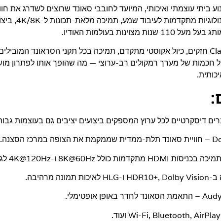
ע ביתי עוצמתי ואיכותי, המיועד לחובבי סאונד שרוצים לשדרג את חוו
לרמה הגבוהה ביותר. הדגם 
ולת ניהול חכמות של מערך רמקולים רב-ערוצי — מה שהופך אותו לפתרון מו
יכותית.
:
ם דיסקרטיים לכל ערוץ המספקים ביצועים יציבים גם בעוצמות גבוה
– חוויית סאונד תלת-ממדית שממקמת את הצופה במרכז הסצנה.
ניסות HDMI מתקדמות כולל 8K@60Hz ו-4K@120Hz לגיימינג.
ות תמונה מרהיבה.
– התאמת הסאונד לחדר באופן אופטימלי.