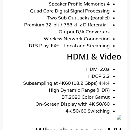
4 Speaker Profi
Quad Core Digital Signal Processin
Two Sub Out Jacks (parallel
Premium 32-bit / 768 kHz Differential
Output D/A Converter
Wireless Network Connectio
DTS Play-Fi® – Local and Streamin
HDMI & Vi
HDMI 2.0
HDCP 2.
4:4:4 Subsampling at 4K60 (18.2 G
High Dynamic Range (HDR
BT.2020 Color Gamu
On-Screen Display with 4K 50/6
4K 50/60 Switchin