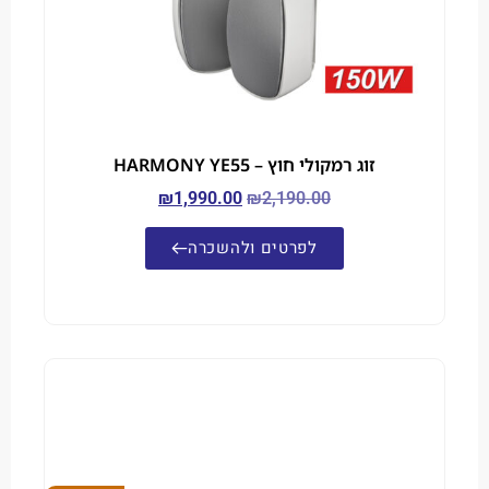
זוג רמקולי חוץ – HARMONY YE55
₪
1,990.00
₪
2,190.00
לפרטים ולהשכרה