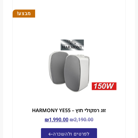
מבצע!
זוג רמקולי חוץ – HARMONY YE55
₪
1,990.00
₪
2,190.00
לפרטים ולהשכרה