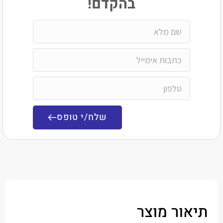
בהקדם!
שלח/י טופס
ר מוצר