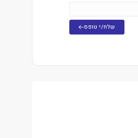
שלח/י טופס