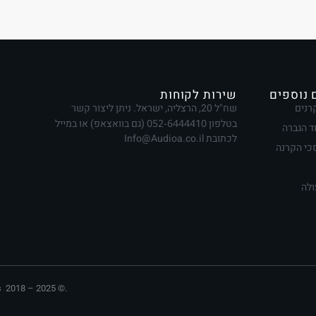
 נוספים
שירות לקוחות
רנים
שח"ל 20, הרצליה, ישראל. ניתן ליצור קשר
בטלפון
052-6444410
(גם בוואצאפ) או במייל
ד הגברה
לכתובת Info@Audioa.co.il
י הקרנה
ולה
 2018 – 2025 ©. ​