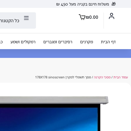
🎁
משלוח חינם בקניה מעל 450 ₪
₪
0.00
כל הקטגורי
דף הבית
מקרנים
רסיברים ומגברים
רמקולים ושמע
כב
עמוד הבית
/
מסכי הקרנה
/ מסך חשמלי למקרן 178X178 sinoscreen