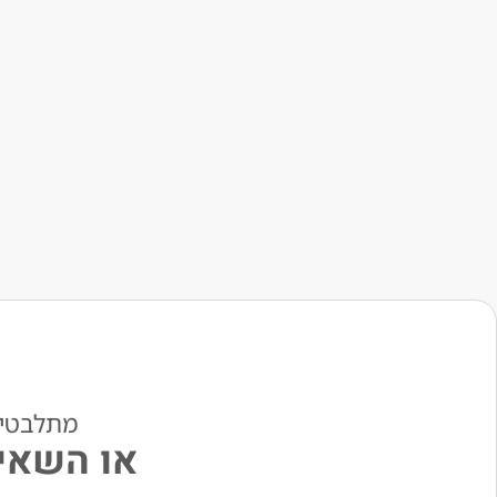
מתלבטים? י
או השאיר