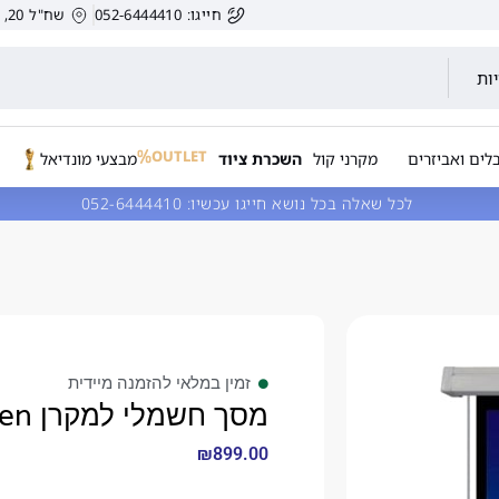
חייגו: 052-6444410
שח"ל 20, הרצליה, ישראל.
ות
OUTLET
לים ואביזרים
מקרני קול
השכרת ציוד
מבצעי מונדיאל
לכל שאלה בכל נושא חייגו עכשיו:
052-6444410
זמין במלאי להזמנה מיידית
מסך חשמלי למקרן 178X178 sinoscreen
₪
899.00