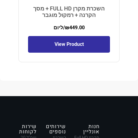
השכרת מקרן FULL HD + מסך
הקרנה + רמקול מוגבר
449.00
₪
/ליום
View Product
חנות
שירותים
שירות
אונליין
נוספים
לקוחות
מקרני Full HD
השכרת
שח"ל 20,