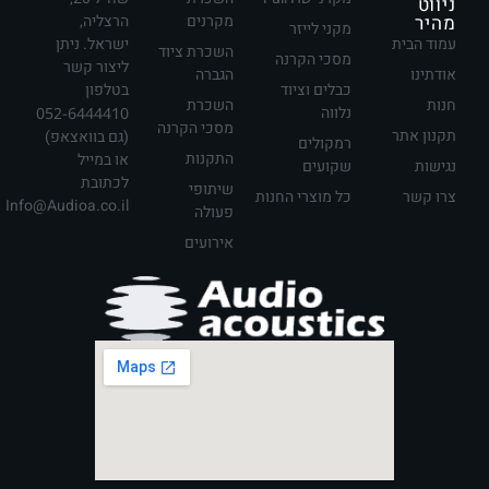
ניווט
מהיר
מקרנים
הרצליה,
מקני לייזר
עמוד הבית
ישראל. ניתן
השכרת ציוד
מסכי הקרנה
ליצור קשר
אודתינו
הגברה
כבלים וציוד
בטלפון
חנות
השכרת
נלווה
052-6444410
מסכי הקרנה
תקנון אתר
(גם בוואצאפ)
רמקולים
התקנות
או במייל
נגישות
שקועים
לכתובת
שיתופי
צרו קשר
כל מוצרי החנות
Info@Audioa.co.il
פעולה
אירועים