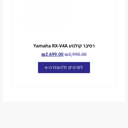
רסיבר קולנוע Yamaha RX-V4A
₪
2,699.00
₪
2,990.00
לפרטים ולהשכרה