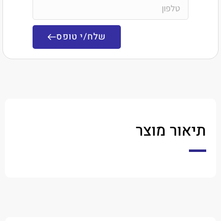
שלח/י טופס
ר מוצר