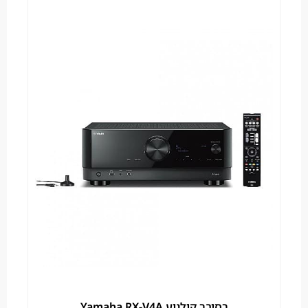
רסיבר קולנוע Yamaha RX-V4A