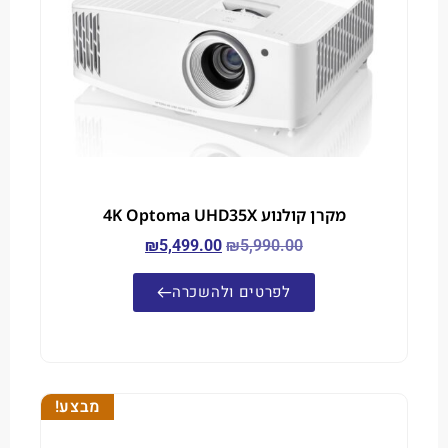
מקרן קולנוע 4K Optoma UHD35X
₪
5,499.00
₪
5,990.00
לפרטים ולהשכרה
מבצע!