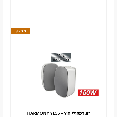
מבצע!
זוג רמקולי חוץ – HARMONY YE55