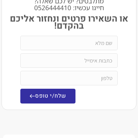
מתלבטים? יש לכם שאלה?
חייגו עכשיו: 0526444410​
שאירו פרטים ונחזור אליכם
בהקדם!
שלח/י טופס