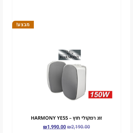
מבצע!
זוג רמקולי חוץ – HARMONY YE55
₪
1,990.00
₪
2,190.00