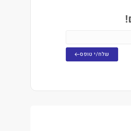
!
שלח/י טופס