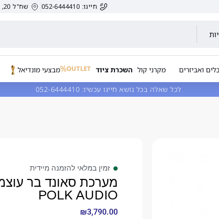
חייגו: 052-6444410
שח"ל 20, הרצליה, ישראל.
ות
OUTLET
לים ואביזרים
מקרני קול
השכרת ציוד
מבצעי מונדיאל
לכל שאלה בכל נושא חייגו עכשיו:
052-6444410
זמין במלאי להזמנה מיידית
POLK AUDIO
₪
3,790.00