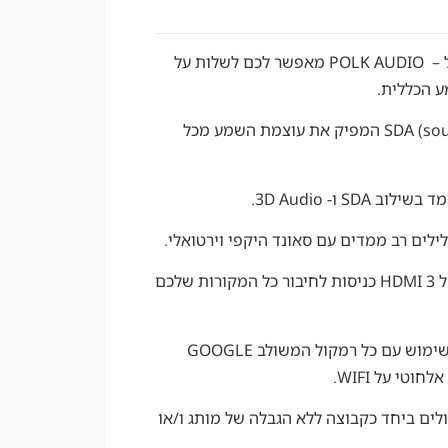
טכנולוגיית "VOICE ADJUST" ייחודי ל – POLK AUDIO מאפשר לכם לשלות על
 הכללית.
טכנולוגיית SDA (sound dimensional array) המפיק את עוצמת השמע מכל
HDMI 4K Pass-Thru – 4 חיבורים של HDMI 3 כניסות לחיבור כל המקורות שלכם
CHROMECAST BUILT-IN מותאם לשימוש עם כל רמקול המשולב GOOGLE
לים ביחד כקבוצה ללא הגבלה של מותג ו/או