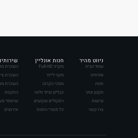
ניווט מהיר
חנות אונליין
שירותים
עמוד הבית
מקרני Full HD
השכרת מק
אודתינו
מקני לייזר
השכרת ציו
חנות
מסכי הקרנה
השכרת מסכ
תקנון אתר
כבלים וציוד נלווה
התקנות
נגישות
רמקולים שקועים
שיתופי פע
צרו קשר
כל מוצרי החנות
אירועים