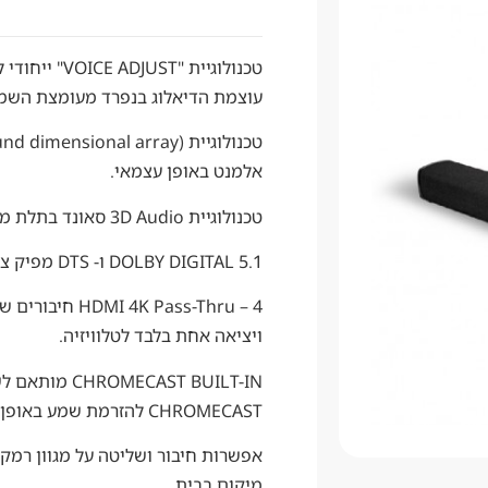
עוצמת הדיאלוג בנפרד מעומצת השמע
אלמנט באופן עצמאי.
טכנולוגיית 3D Audio סאונד בתלת ממד בשילוב SDA ו- 3D Audio.
DOLBY DIGITAL 5.1 ו- DTS מפיק צלילים רב ממדים עם סאונד היקפי וירטואלי.
ויציאה אחת בלבד לטלוויזיה.
CHROMECAST להזרמת שמע באופן אלחוטי על WIFI.
אפשרות חיבור ושליטה על מגוון רמקו
מיקום בבית.