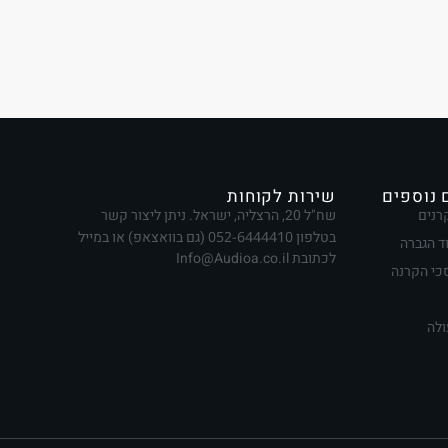
 נוספים
שירות לקוחות
רנים
שח"ל 20, הרצליה, ישראל. ניתן ליצור קשר
בטלפון
052-6444410
(גם בוואצאפ) או במייל
ד הגברה
לכתובת Info@Audioa.co.il
י הקרנה
ולה