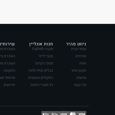
ניווט מהיר
חנות אונליין
שירותים
עמוד הבית
מקרני Full HD
השכרת מק
אודתינו
מקני לייזר
השכרת ציו
חנות
מסכי הקרנה
השכרת מסכ
תקנון אתר
כבלים וציוד נלווה
התקנות
נגישות
רמקולים שקועים
שיתופי פע
צרו קשר
כל מוצרי החנות
אירועים