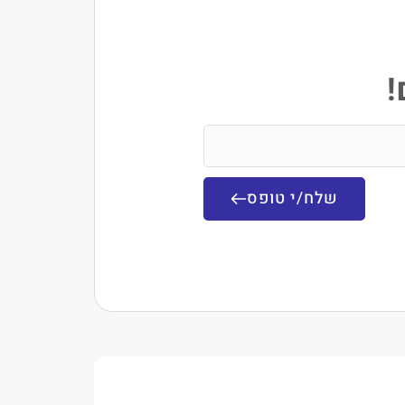
!
שלח/י טופס