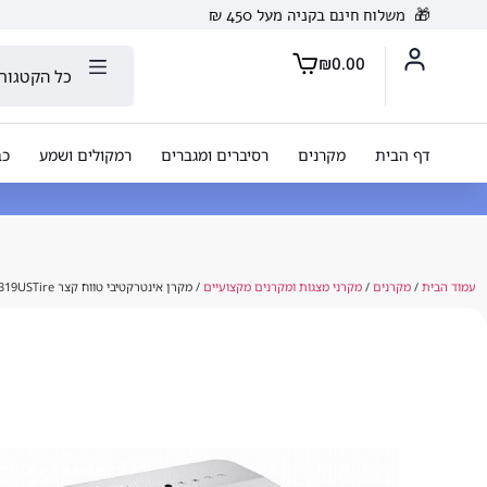
🎁
משלוח חינם בקניה מעל 450 ₪
₪
0.00
כל הקטגורי
דף הבית
מקרנים
רסיברים ומגברים
רמקולים ושמע
כב
עמוד הבית
/
מקרנים
/
מקרני מצגות ומקרנים מקצועיים
/ מקרן אינטרקטיבי טווח קצר Optoma W319USTire