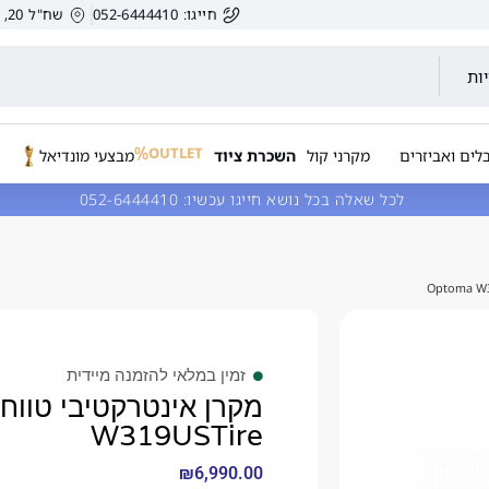
חייגו: 052-6444410
שח"ל 20, הרצליה, ישראל.
ות
OUTLET
לים ואביזרים
מקרני קול
השכרת ציוד
מבצעי מונדיאל
לכל שאלה בכל נושא חייגו עכשיו:
052-6444410
זמין במלאי להזמנה מיידית
W319USTire
₪
6,990.00