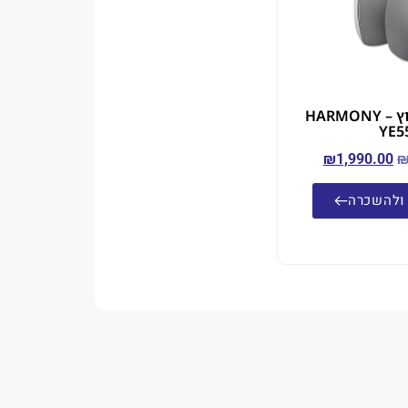
זוג רמקולי חוץ – HARMONY
YE5
₪
1,990.00
ולהשכרה