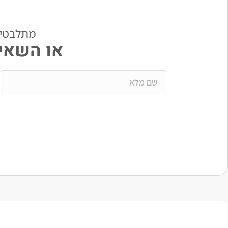
מתלבטים? י
או השאיר