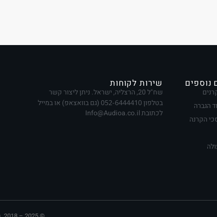
 נוספים
שירות לקוחות
רנים
שח"ל 20, הרצליה, ישראל. ניתן ליצור קשר
בטלפון
052-6444410
(גם בוואצאפ) או במייל
ד הגברה
לכתובת Info@Audioa.co.il
י הקרנה
ולה
 2018 – 2025 ©. ​