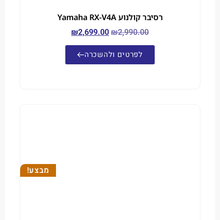
רסיבר קולנוע Yamaha RX-V4A
₪
2,699.00
₪
2,990.00
לפרטים ולהשכרה
מבצע!