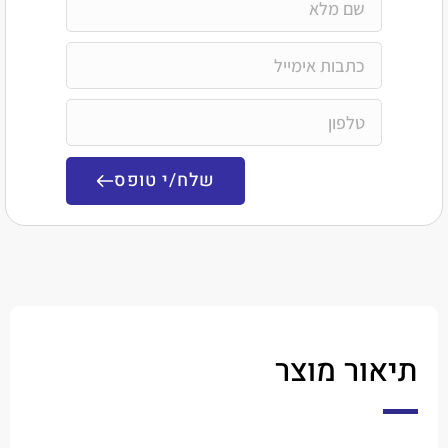
שלח/י טופס
ר מוצר