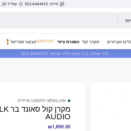
חייגו: 052-6444410
שח"ל 20, הרצליה, ישראל.
ות
OUTLET
לים ואביזרים
מקרני קול
השכרת ציוד
מבצעי מונדיאל
לכל שאלה בכל נושא חייגו עכשיו:
052-6444410
זמין במלאי להזמנה מיידית
מקרן 
AUDIO
₪
1,890.00