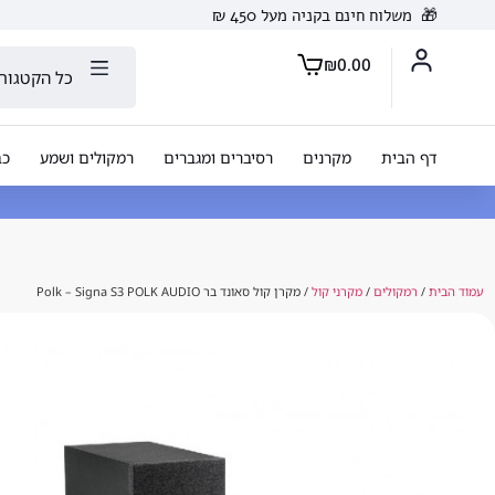
🎁
משלוח חינם בקניה מעל 450 ₪
₪
0.00
כל הקטגורי
דף הבית
מקרנים
רסיברים ומגברים
רמקולים ושמע
כב
עמוד הבית
/
רמקולים
/
מקרני קול
/ מקרן קול סאונד בר Polk – Signa S3 POLK AUDIO