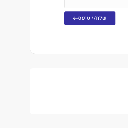
שלח/י טופס