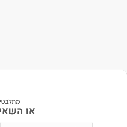
מתלבטים? י
או השאיר