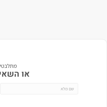
מתלבטים? י
או השאיר