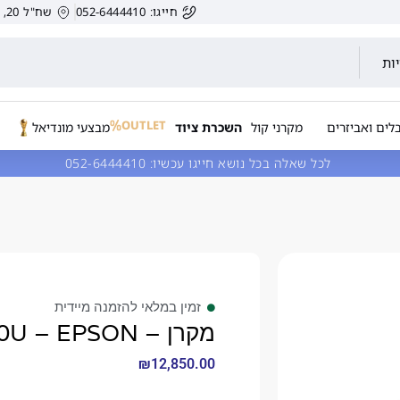
חייגו: 052-6444410
שח"ל 20, הרצליה, ישראל.
ות
OUTLET
לים ואביזרים
מקרני קול
השכרת ציוד
מבצעי מונדיאל
לכל שאלה בכל נושא חייגו עכשיו:
052-6444410
זמין במלאי להזמנה מיידית
מקרן – EBL520U – EPSON
₪
12,850.00