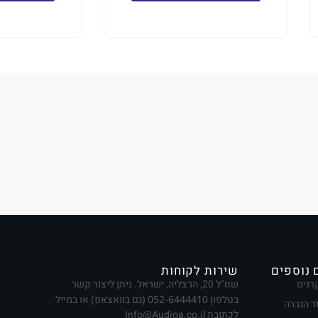
 נוספים
שירות לקוחות
רנים
שח"ל 20, הרצליה, ישראל. ניתן ליצור קשר
בטלפון
052-6444410
(גם בוואצאפ) או במייל
ד הגברה
לכתובת Info@Audioa.co.il