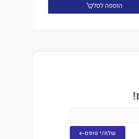
הוספה לסל
!
שלח/י טופס