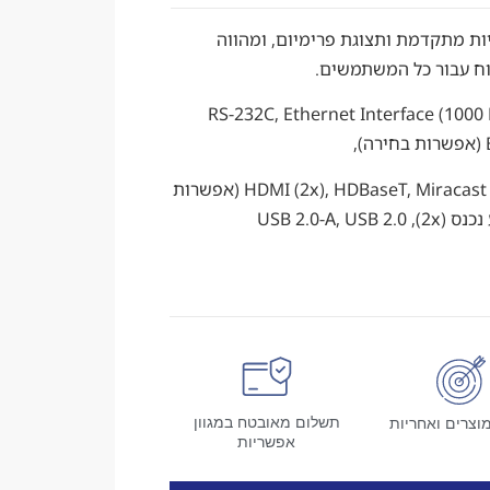
נות קישוריות מתקדמת ותצוגת פרימיום, ומהווה
נוח עבור כל המשתמשים.
RS-232C, Ethernet Interface (1000 Base--
כניסת VGA (2x), יציאת VGA, כניסת HDMI (2x), HDBaseT, Miracast (אפשרות
2x), USB 
תשלום מאובטח במגוון
וצרים ואחריות
אפשריות