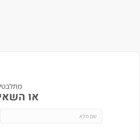
מתלבטים? י
או השאיר