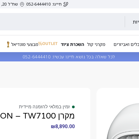
חייגו: 052-6444410
שח"ל 20, הרצליה, ישראל.
ות
OUTLET
לים ואביזרים
מקרני קול
השכרת ציוד
מבצעי מונדיאל
לכל שאלה בכל נושא חייגו עכשיו:
052-6444410
זמין במלאי להזמנה מיידית
מקרן EPSON – TW7100
₪
8,890.00