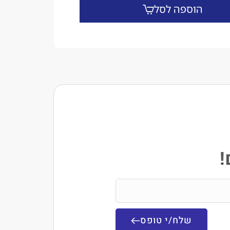
הוספה לסל
!
שלח/י טופס