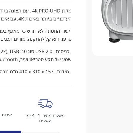
העדכניים ביותר באיכות 4K, עם איכות תמונה ברמה גבוהה ויחס ניגודיות גבוה. ‏
יישור התמונה לא דורש כל מאמץ בעזר
טרפז. הוא קל להתקנה, מזרים תכנים
שמע של תקע סטריאו זעיר, Bluetooth
. מידות : 410‎ x 310 x 157 מ"מ גובהXעומקXרוחב
איכות מ
משלוח מהיר 1- 4 ימי
עסקים