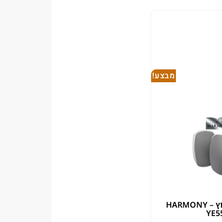
מבצע!
זוג רמקולי חוץ – HARMONY
YE5