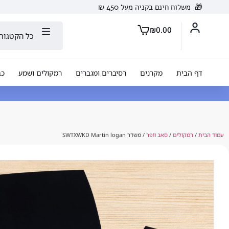
🎁
משלוח חינם בקניה מעל 450 ₪
₪
0.00
כל הקטגורי
דף הבית
מקרנים
רסיברים ומגברים
רמקולים ושמע
כב
עמוד הבית
/
רמקולים
/
סאב וופר
/ משדר SWTXWKD Martin logan