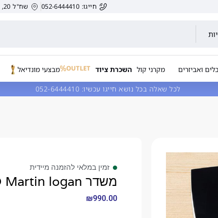
חייגו: 052-6444410
שח"ל 20, הרצליה, ישראל.
ות
OUTLET
לים ואביזרים
מקרני קול
השכרת ציוד
מבצעי מונדיאל
לכל שאלה בכל נושא חייגו עכשיו:
052-6444410
זמין במלאי להזמנה מיידית
משדר SWTXWKD Martin logan
₪
990.00