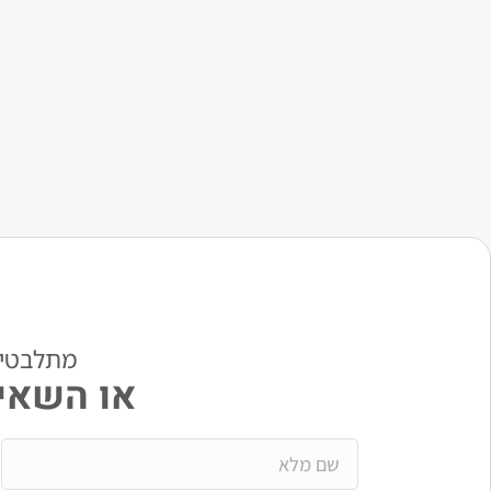
מתלבטים? י
או השאיר