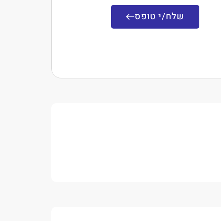
שלח/י טופס