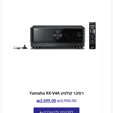
רסיבר קולנוע Yamaha RX-V4A
₪
2,699.00
₪
2,990.00
לפרטים ולהשכרה