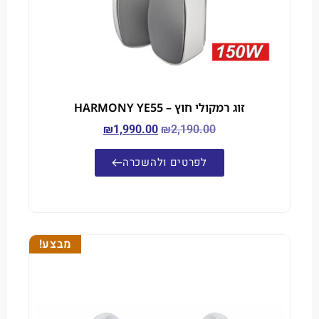
זוג רמקולי חוץ – HARMONY YE55
₪
1,990.00
₪
2,190.00
לפרטים ולהשכרה
מבצע!