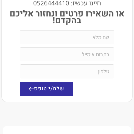
חייגו עכשיו: 0526444410​
שאירו פרטים ונחזור אליכם
בהקדם!
שלח/י טופס