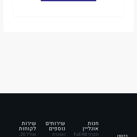
חנות
שירותים
שירות
אונליין
נוספים
לקוחות
מקרני Full HD
השכרת
שח"ל 20,