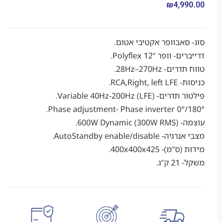
₪
4,9
אבוופר אקטיבי אטום.
ופר “12 Polyflex.
 28Hz–270Hz.
RCA,Ri.
Variable 40Hz-200Hz (L).
Phase adjustment- Phase inverter 0°
600W D).
AutoStandby enable/di.
- 400x400x425.
ג.