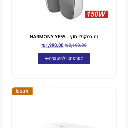
זוג רמקולי חוץ – HARMONY YE55
₪
1,990.00
₪
2,190.00
לפרטים ולהשכרה
מבצע!