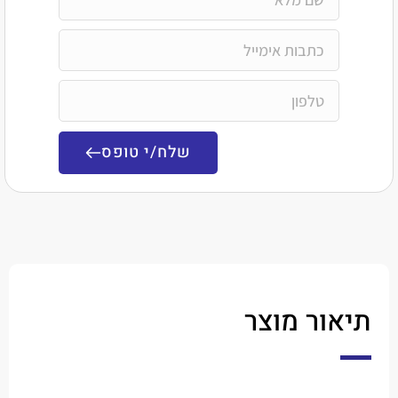
שלח/י טופס
ר מוצר