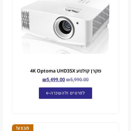
מקרן קולנוע 4K Optoma UHD35X
₪
5,499.00
₪
5,990.00
לפרטים ולהשכרה
מבצע!