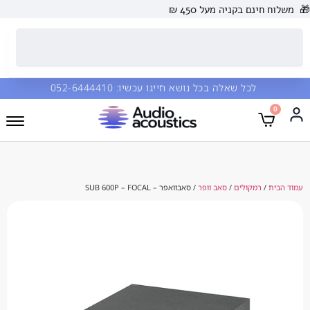
 בקניה מעל 450 ₪
כל שאלה בכל נושא חייגו עכשיו:
052-6444410
מקולים
/
סאב וופר
/ סאבוואפר – SUB 600P – FOCAL