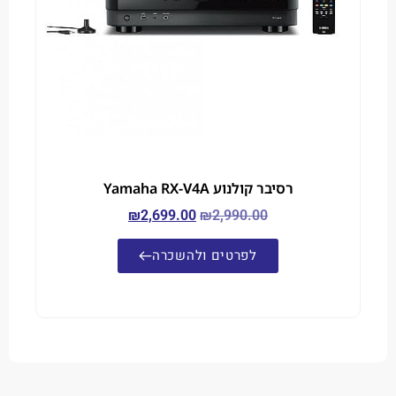
רסיבר קולנוע Yamaha RX-V4A
₪
2,699.00
₪
2,990.00
לפרטים ולהשכרה