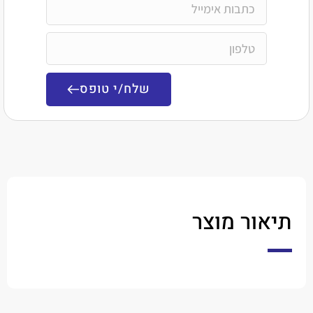
שלח/י טופס
ר מוצר