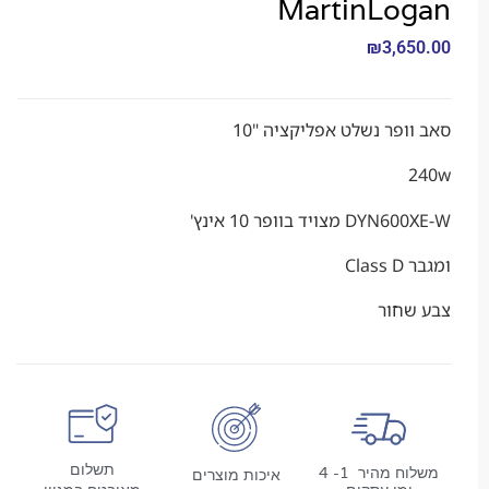
MartinLo
₪
3,6
פר נשלט אפליקציה "10
ויד בוופר 10 אינץ'
C
חור
תשלום
משלוח מהיר 1- 4
איכות מוצרים