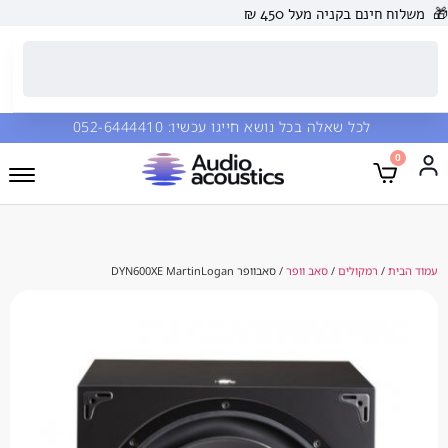
 בקניה מעל 450 ₪
כל שאלה בכל נושא חייגו עכשיו:
052-6444410
מקולים
/
סאב וופר
/ סאבוופר DYN600XE MartinLogan