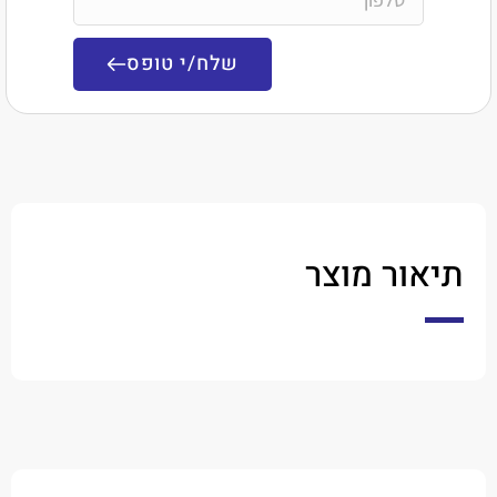
שלח/י טופס
ר מוצר