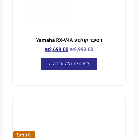
רסיבר קולנוע Yamaha RX-V4A
₪
2,699.00
₪
2,990.00
לפרטים ולהשכרה
מבצע!