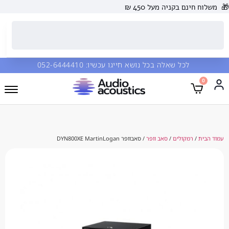
 בקניה מעל 450 ₪
כל שאלה בכל נושא חייגו עכשיו:
052-6444410
מקולים
/
סאב וופר
/ סאבוופר DYN800XE MartinLogan